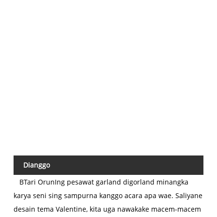
Be
in
Ke
Dianggo
B
Tari Orun
Ing pesawat garland digorland minangka
karya seni sing sampurna kanggo acara apa wae. Saliyane
desain tema Valentine, kita uga nawakake macem-macem