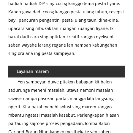
hadiah hadiah DIY sing cocog kanggo tema pesta liyane.
Kabeh gaya dadi cocog kanggo pesta ulang tahun, resepsi
bayi, pancuran pengantin, pesta, ulang taun, dina-dina,
upacara sing mbukak lan ruangan ruangan liyane. Iki
bakal dadi cara sing apik lan kreatif kanggo nyekseni
saben wayahe larang regane lan nambah kabungahan
sing ora ana ing pesta sampeyan.
Layanan marem
Yen sampeyan duwe pitakon babagan kit balon
sadurunge menehi masalah, utawa nemoni masalah
sawise nampa pasokan partai, mangga kita langsung
ngerti. Kita bakal menehi solusi sing marem kanggo
mbantu ngatasi masalah kasebut. Perlengkapan hiasan
partai, ing sajrone proses pengadaan, lomba Balon
Garland Borun Niun kanggo mesthekake yen saben