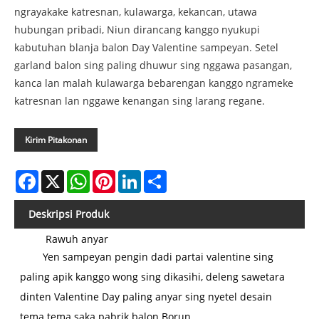
ngrayakake katresnan, kulawarga, kekancan, utawa
hubungan pribadi, Niun dirancang kanggo nyukupi
kabutuhan blanja balon Day Valentine sampeyan. Setel
garland balon sing paling dhuwur sing nggawa pasangan,
kanca lan malah kulawarga bebarengan kanggo ngrameke
katresnan lan nggawe kenangan sing larang regane.
Kirim Pitakonan
Facebook
X
WhatsApp
Pinterest
LinkedIn
Share
Deskripsi Produk
Rawuh anyar
Yen sampeyan pengin dadi partai valentine sing
paling apik kanggo wong sing dikasihi, deleng sawetara
dinten Valentine Day paling anyar sing nyetel desain
tema tema saka pabrik balon Borun.