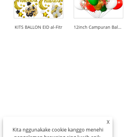
KITS BALLON EID al-Fitr
12inch Campuran Balon Natal 12inch
X
Kita nggunakake cookie kanggo menehi