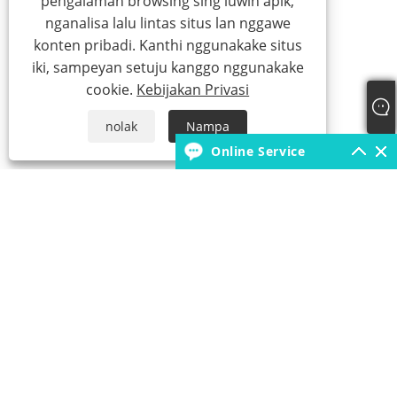
pengalaman browsing sing luwih apik,
nganalisa lalu lintas situs lan nggawe
konten pribadi. Kanthi nggunakake situs
iki, sampeyan setuju kanggo nggunakake
cookie.
Kebijakan Privasi
nolak
Nampa
Online Service
+86-18931392546
borunfactory@163.com